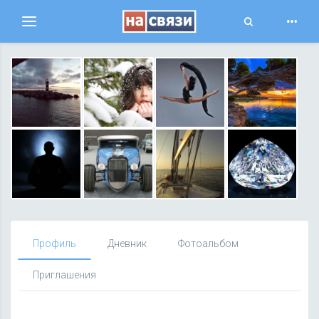
Toggle
Переключить
Search
навигацию
Профиль
Дневник
Фотоальбом
Приглашения